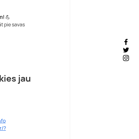
m!
 💪 
t pie savas 
ies jau 
nfo
r/?