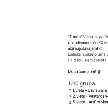
17. maijā
 Viesturu golf
un iedvesmojošs
! 💥 Ar
aizraujošākajām!
 👏
Lielisks noskaņojums  
Paldies visiem spēlētā
Mūsu čempioni!
 🏆
 U10 grupa:
🥇 
1. vieta – Dāvis Zeile
🥈 
2. vieta – Vestards V
🥉 
3. vieta – Artūrs Mas