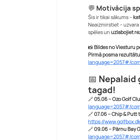
💬 Motivācija s
Šis ir tikai sākums – 
kat
Neaizmirstiet – uzvara 
spēles un 
uzlabojiet r
📸 
Bildes no Viesturu 
Pirmā posma rezultātus
language=2057#/comp
📅 
Nepalaid 
tagad!
🔗 
05.06 – Ozo Golf Clu
language=2057#/comp
🔗 
07.06 – Chip & Putt 
https://www.golfbox.d
🔗 
09.06 – Pärnu Bay Go
language=2057#/comp