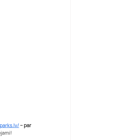
parks.lv/
 – par 
jami! 