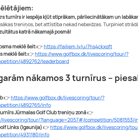
pēlētājiem:
rs turnīrs ir iespēja kļūt stiprākam, pārliecinātākam un labāka
sākas treniņos, bet attīstība nekad nebeidzas. Turpiniet strādā
ezultātus katrā nākamajā posmā!
posma meklē šeit:
👉 
https://failiem.lv/u/7hs4ckxqft
 meklē šeit:
👉 
https://www.golfbox.dk/livescoring/tour/?
etition/4892762/leaderboard
garām nākamos 3 turnīrus – piesak
b 
👉 
https://www.golfbox.dk/livescoring/tour/?
etition/4892765/info
turnīrs Jūrmalas Golf Club treniņu zonā
 👉 
k/livescoring/tour/?language=2057#/competition/5081553/i
lf Links (Igaunija)
 👉 
https://www.golfbox.dk/livescoring/tou
etition/4931180/info