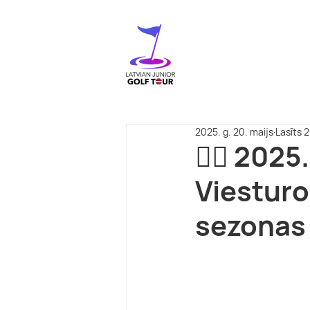
2025. g. 20. maijs
Lasīts 2
🏌️‍♂️ 20
Viesturo
sezonas