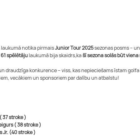
a laukumā notika pirmais 
Junior Tour 2025
 sezonas posms – un 
 
61 spēlētāju
 laukumā bija skaidrs,ka 
šī sezona solās būt viena 
un draudzīga konkurence – viss, kas nepieciešams īstam golfa
jiem, vecākiem un sponsoriem par dalību un atbalstu!
 ( 37 stroke )
eigurs ( 38 stroke )
s Jr. (40 stroke )