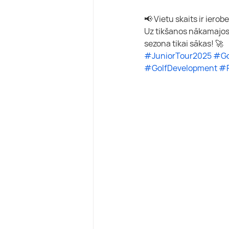
📢 Vietu skaits ir ierobe
Uz tikšanos nākamajos p
sezona tikai sākas! 🚀
#JuniorTour2025
#Go
#GolfDevelopment
#P