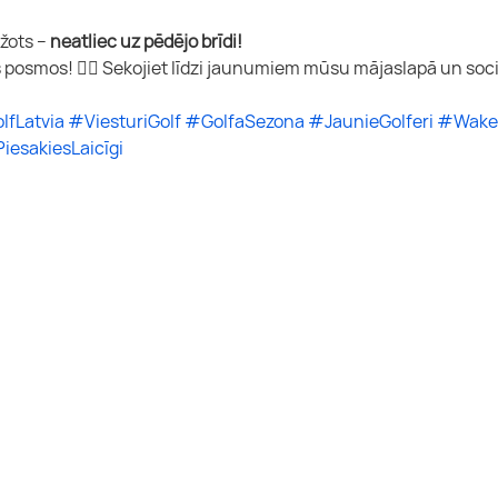
žots – 
neatliec uz pēdējo brīdi!
osmos! 🏌️‍♀️ Sekojiet līdzi jaunumiem mūsu mājaslapā un sociā
lfLatvia
#ViesturiGolf
#GolfaSezona
#JaunieGolferi
#Wake
iesakiesLaicīgi