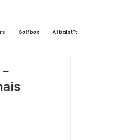
rs
Golfbox
Atbalstīt
 –
mais