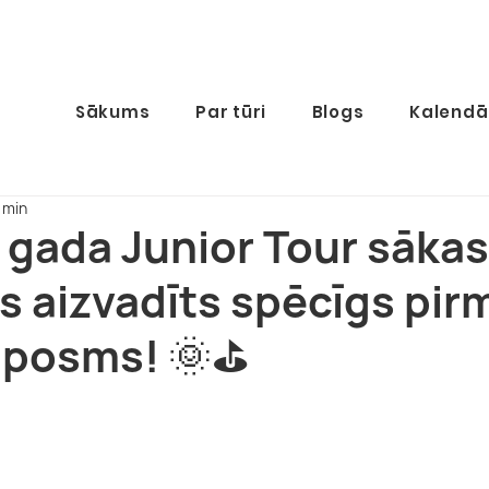
Sākums
Par tūri
Blogs
Kalendā
 min
25. gada Junior Tour sākas
s aizvadīts spēcīgs pir
 posms! 🌞⛳