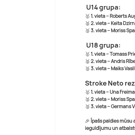
 U14 grupa:
🥇 
1. vieta – Roberts A
🥈 
2. vieta – Keita Dzirn
🥉 
3. vieta – Moriss Spa
 U18 grupa:
🥇 
1. vieta – Tomass Pri
🥈 
2. vieta – Andris Rīb
🥉 
3. vieta – Maiks Vasil
Stroke Neto rez
🥇 
1. vieta – Una Freima
🥈 
2. vieta – Moriss Spal
🥉 
3. vieta – Germans V
🎉 
Īpašs paldies mūsu 
ieguldījumu un atbalst