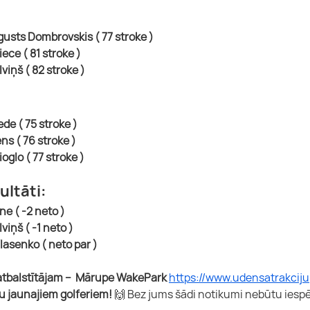
ugusts Dombrovskis ( 77 stroke )
iece ( 81 stroke )
lviņš ( 82 stroke )
ede ( 75 stroke )
ens ( 76 stroke )
ioglo ( 77 stroke )
ultāti:
ne ( -2 neto )
viņš ( -1 neto )
lasenko ( neto par )
atbalstītājam –  Mārupe WakePark 
https://www.udensatrakciju
u jaunajiem golferiem!
 🙌 Bez jums šādi notikumi nebūtu iespē