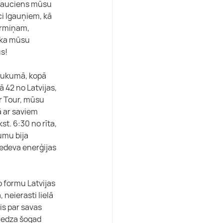
brauciens mūsu 
ci Igauņiem, kā 
ermiņam, 
, ka mūsu 
us!
aukumā, kopā 
 42 no Latvijas, 
or Tour, mūsu 
ā ar saviem 
st. 6:30 no rīta, 
umu bija 
iedeva enerģijas 
o formu Latvijas 
neierasti lielā 
is par savas 
liedza šogad 