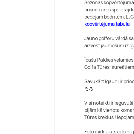
Sezonas kopvērtējuma tab
posmi kuros spēlētāji k
pēdējām bedrītēm. LJG
kopvērtējuma tabula
.
Jauno golferu vārdā sa
aizvest jauniešus uz Ig
Īpašu Paldies vēlamies
Golfa Tūres laureātie
Savukārt Igauņi ir prie
💪💪
Visi noteikti ir ieguvu
bijām kā vienota komand
Tūres kreklus ! lepojamies!
Foto mirkļu atskats no