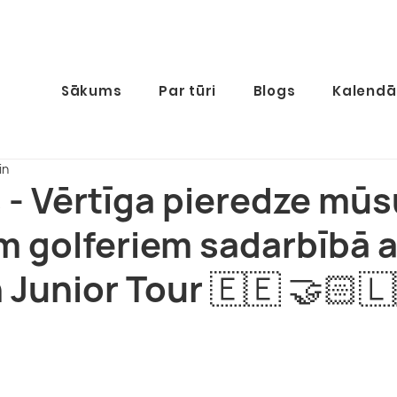
Sākums
Par tūri
Blogs
Kalendā
in
- Vērtīga pieredze mūs
m golferiem sadarbībā a
 Junior Tour 🇪🇪 🤝🏻🇱