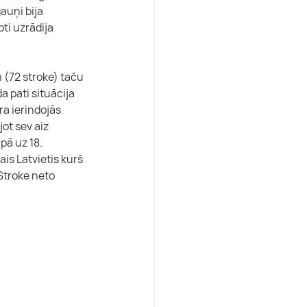
auņi bija 
i uzrādija 
 (72 stroke) taču 
a pati situācija 
ra ierindojās 
ot sev aiz 
ā uz 18. 
is Latvietis kurš 
Stroke neto 