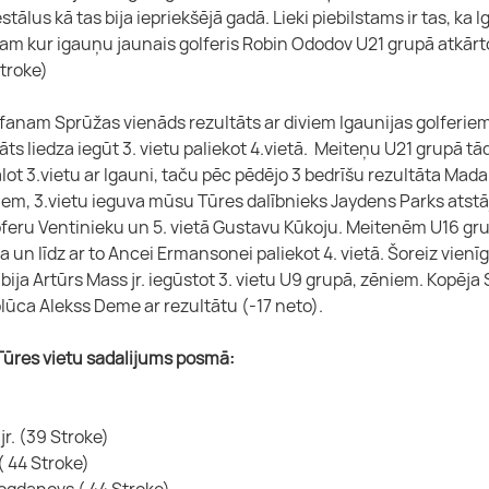
stālus kā tas bija iepriekšējā gadā. Lieki piebilstams ir tas, ka Ig
m kur igauņu jaunais golferis Robin Ododov U21 grupā atkārtot
troke)
fanam Sprūžas vienāds rezultāts ar diviem Igaunijas golferiem
ts liedza iegūt 3. vietu paliekot 4.vietā.  Meiteņu U21 grupā tād
alot 3.vietu ar Igauni, taču pēc pēdējo 3 bedrīšu rezultāta Mada
iem, 3.vietu ieguva mūsu Tūres dalībnieks Jaydens Parks atstāj
oferu Ventinieku un 5. vietā Gustavu Kūkoju. Meitenēm U16 grup
 un līdz ar to Ancei Ermansonei paliekot 4. vietā. Šoreiz vienīga
bija Artūrs Mass jr. iegūstot 3. vietu U9 grupā, zēniem. Kopēja 
lūca Alekss Deme ar rezultātu (-17 neto).
 Tūres vietu sadalijums posmā:
 jr. (39 Stroke)
 ( 44 Stroke)
 Bogdanovs ( 44 Stroke)