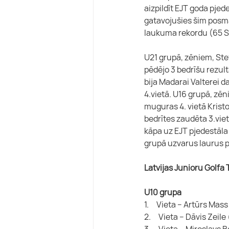
aizpildīt EJT goda pjede
gatavojušies šim posma
laukuma rekordu (65 S
U21 grupā, zēniem, Ste
pēdējo 3 bedrīšu rezultā
bija Madarai Valterei d
4.vietā. U16 grupā, zēn
muguras 4. vietā Krist
bedrītes zaudēta 3.vieta
kāpa uz EJT pjedestāla 
grupā uzvarus laurus p
Latvijas Junioru Golfa
U10 grupa
1.     Vieta – Artūrs Mass
2.     Vieta – Dāvis Zeile
3.     Vieta – Miroslavs