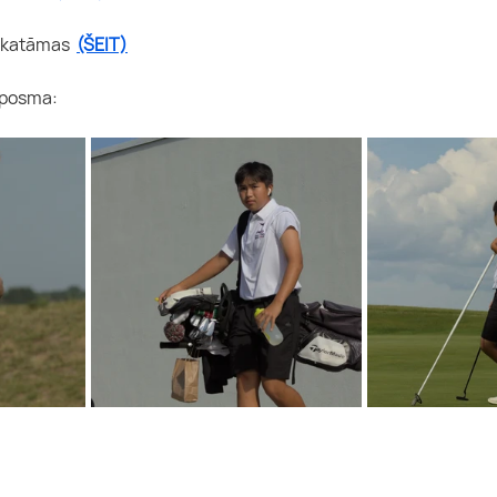
skatāmas
(ŠEIT)
o posma: