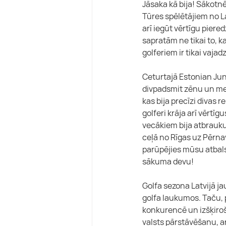
Jāsaka kā bija! Sākotn
Tūres spēlētājiem no La
arī iegūt vērtīgu pier
sapratām ne tikai to, k
golferiem ir tikai vaja
Ceturtajā Estonian Jun
divpadsmit zēnu un meit
kas bija precīzi divas 
golferi krāja arī vērtīg
vecākiem bija atbraukuši
ceļā no Rīgas uz Pērna
parūpējies mūsu atbals
sākuma devu!
Golfa sezona Latvijā jau
golfa laukumos. Taču, p
konkurencē un izšķiroš
valsts pārstāvēšanu, ar