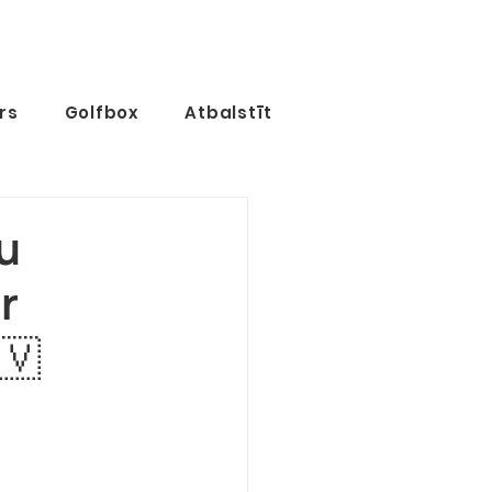
rs
Golfbox
Atbalstīt
u
r
🇻