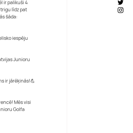
ir palikuši 4 
rigu līdz pat 
ās šāda: 
lisko iespēju 
tvijas Junioru 
s ir jārēķinās!💪
rencē! Mēs visi 
unioru Golfa 