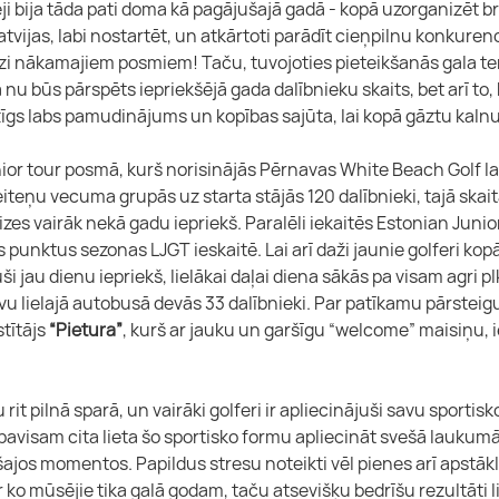
ēji bija tāda pati doma kā pagājušajā gadā - kopā uzorganizēt 
tvijas, labi nostartēt, un atkārtoti parādīt cieņpilnu konkuren
edzi nākamajiem posmiem! Taču, tuvojoties pieteikšanās gala t
a nu būs pārspēts iepriekšējā gada dalībnieku skaits, bet arī to
dzīgs labs pamudinājums un kopības sajūta, lai kopā gāztu kaln
ior tour posmā, kurš norisinājās Pērnavas White Beach Golf l
eņu vecuma grupās uz starta stājās 120 dalībnieki, tajā skaitā
reizes vairāk nekā gadu iepriekš. Paralēli iekaitēs Estonian Juni
us punktus sezonas LJGT ieskaitē. Lai arī daži jaunie golferi kop
 jau dienu iepriekš, lielākai daļai diena sākās pa visam agri plk
vu lielajā autobusā devās 33 dalībnieki. Par patīkamu pārsteig
tītājs 
“Pietura”
, kurš ar jauku un garšīgu “welcome” maisiņu, 
 rit pilnā sparā, un vairāki golferi ir apliecinājuši savu sportisk
avisam cita lieta šo sportisko formu apliecināt svešā laukumā, 
ajos momentos. Papildus stresu noteikti vēl pienes arī apstākl
 ko mūsējie tika galā godam, taču atsevišķu bedrīšu rezultāti 