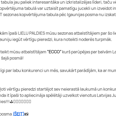
ula jau paliek interesantāka un izkristalizējas līderi, taču vēl 
opvērtējuma tabulā var uztaisīt pamatīgu jucekli un izveidot int
T sezonas kopvērtējuma tabula pēc Igaunijas posma nu izskat
kām īpaši LIELU PALDIES mūsu sezonas atbalstītājiem par šo lie
auniju iegūt vērtīgu pieredzi, kura noteikti noderēs turpmāk.
 teikt mūsu atbalstītājam 
"ECCO" 
kurš parūpējas par balvām La
m šajā posmā!
cīgi par labu konkurenci un mēs, savukārt parādījām, ka ar mum
ši ļoti vērtīgu pieredzi startējot sev neierastā laukumā un konku
a it īpaši to apliecināja spēlētāji uzvelkot vienotus Latvijas J
!!⛳️🏌️‍♀️🏌🏼‍♂️🇱🇻
 posma 
(
ŠEIT)
📸