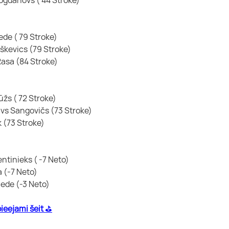
riede ( 79 Stroke)
Buškevics (79 Stroke)
 Rasa (84 Stroke)
rūžs ( 72 Stroke)
stavs Sangovičs (73 Stroke)
rk (73 Stroke)
 Ventinieks ( -7 Neto)
ta (-7 Neto)
Priede (-3 Neto)
pieejami šeit
 ⛳️