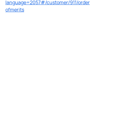
language=2057#/customer/911/order
ofmerits
Jaunākie ieraksti
Skatīt visu