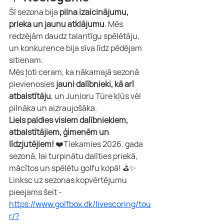
Šī sezona bija 
pilna izaicinājumu, 
prieka un jaunu atklājumu
. Mēs 
redzējām daudz talantīgu spēlētāju, 
un konkurence bija sīva līdz pēdējam 
sitienam.
Mēs ļoti ceram, ka nākamajā sezonā 
pievienosies 
jauni dalībnieki, kā arī 
atbalstītāju
, un Junioru Tūre kļūs vēl 
pilnāka un aizraujošāka.
Liels paldies visiem dalībniekiem, 
atbalstītājiem, ģimenēm un 
līdzjutējiem!
 ❤️Tiekamies 2026. gada 
sezonā, lai turpinātu dalīties priekā, 
mācītos un spēlētu golfu kopā! ⛳✨
Linksc uz sezonas kopvērtējumu 
pieejams šeit - 
https://www.golfbox.dk/livescoring/tou
r/?