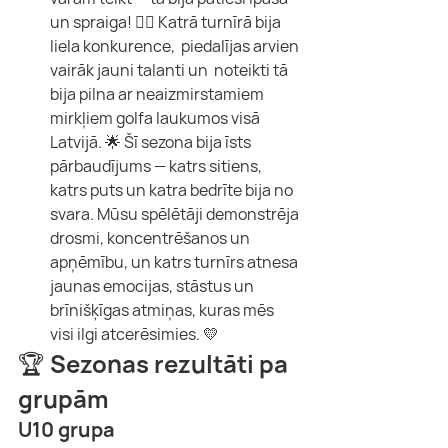
un spraiga! 🏌️‍♀️ Katrā turnīrā bija 
liela konkurence,  piedalījas arvien 
vairāk jauni talanti un  noteikti tā 
bija pilna ar neaizmirstamiem 
mirkļiem golfa laukumos visā 
Latvijā. 🌟 Šī sezona bija īsts 
pārbaudījums — katrs sitiens, 
katrs puts un katra bedrīte bija no 
svara. Mūsu spēlētāji demonstrēja 
drosmi, koncentrēšanos un 
apņēmību, un katrs turnīrs atnesa 
jaunas emocijas, stāstus un 
brīnišķīgas atmiņas, kuras mēs 
visi ilgi atcerēsimies. 💛
🏆 Sezonas rezultāti pa 
grupām
U10 grupa