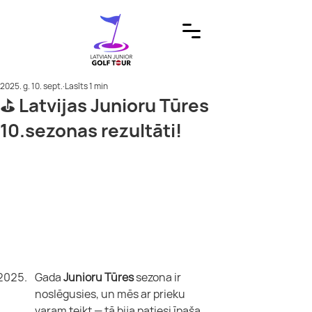
2025. g. 10. sept.
Lasīts 1 min
⛳ Latvijas Junioru Tūres
10.sezonas rezultāti!
Gada 
Junioru Tūres
 sezona ir 
noslēgusies, un mēs ar prieku 
varam teikt — tā bija patiesi īpaša 