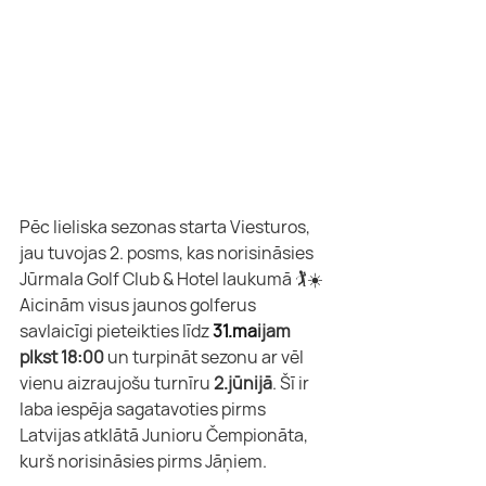
Pēc lieliska sezonas starta Viesturos, 
jau tuvojas 2. posms, kas norisināsies 
Jūrmala Golf Club & Hotel laukumā 🏌️☀️ 
Aicinām visus jaunos golferus 
savlaicīgi pieteikties līdz
31.ma
ijam 
plkst 18:00
 un turpināt sezonu ar vēl 
vienu aizraujošu turnīru 
2.jūnijā
. Šī ir 
laba iespēja sagatavoties pirms 
Latvijas atklātā Junioru Čempionāta, 
kurš norisināsies pirms Jāņiem.