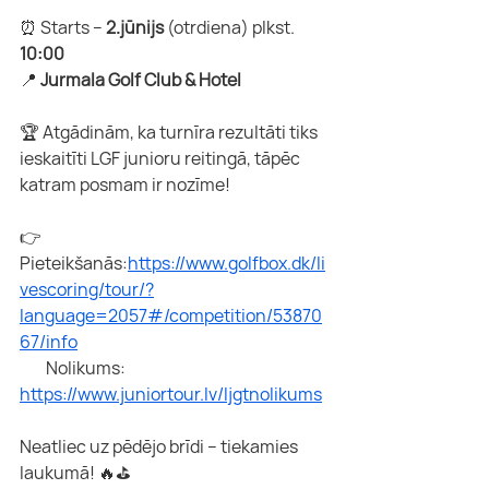
⏰ Starts –
 2.jūnijs
 (otrdiena) plkst. 
10:00 
📍 
Jurmala Golf Club & Hotel
🏆 Atgādinām, ka turnīra rezultāti tiks 
ieskaitīti LGF junioru reitingā, tāpēc 
katram posmam ir nozīme!
👉 
Pieteikšanās:
https://www.golfbox.dk/li
vescoring/tour/?
language=2057#/competition/53870
67/info
        Nolikums: 
https://www.juniortour.lv/ljgtnolikums
Neatliec uz pēdējo brīdi – tiekamies 
laukumā! 🔥⛳️