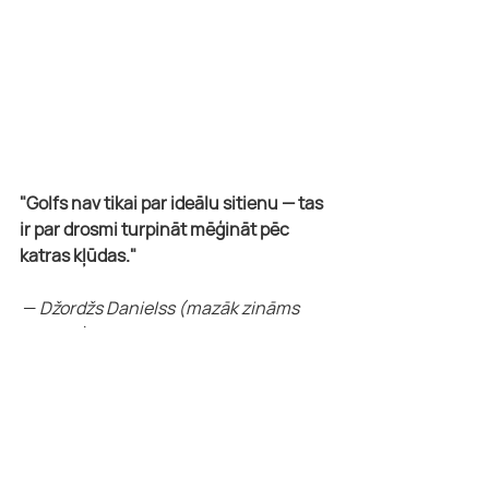
"Golfs nav tikai par ideālu sitienu — tas 
ir par drosmi turpināt mēģināt pēc 
katras kļūdas."
 — 
Džordžs Danielss (mazāk zināms 
golferis)
🙏 Paldies visiem spēlētājiem, 
vecākiem, treneriem un atbalstītājiem 
– jūsu degsme un līdzdalība padara šos 
posmus īpašus! 🧡