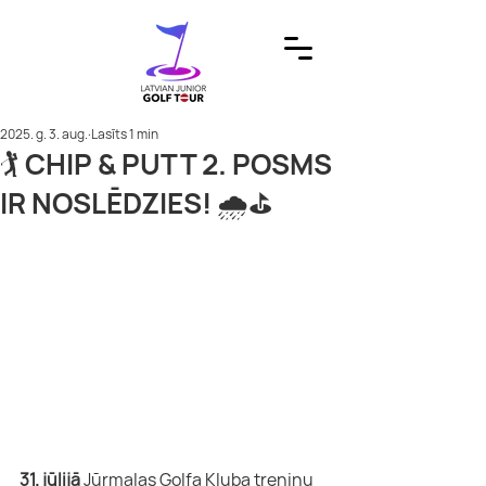
2025. g. 3. aug.
Lasīts 1 min
🏌️ CHIP & PUTT 2. POSMS
IR NOSLĒDZIES! 🌧️⛳
31. jūlijā
 Jūrmalas Golfa Kluba treniņu 