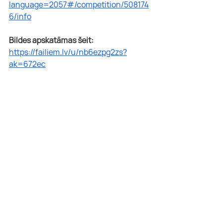
language=2057#/competition/508174
6/info
Bildes apskatāmas šeit: 
https://failiem.lv/u/nb6ezpg2zs?
ak=672ec