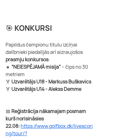
🎯 KONKURSI
Papildus čempionu titulu izcīņai 
dalībnieki piedalījās arī aizraujošos 
prasmju konkursos
:
🔸 
“NEIESPĒJAMĀ misija”
 – čips no 30 
metriem
🏅 
Uzvarētājs U18 - Markuss Buškevics
🏅 
Uzvarētājs U14 - Alekss Demme
📅 
Reģistrācija nākamajam posmam 
kurš norisināsies 
22.08:
https://www.golfbox.dk/livescori
ng/tour/?