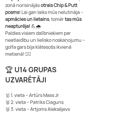
zonā norisinājās 
otrais Chip & Putt 
posms
! Lai gan laiks mūs nelutināja – 
apmācies un lietains
, tomēr 
tas mūs 
neapturēja!
 💪🌧️
Paldies visiem dalībniekiem par 
neatlaidību un lielisko noskaņojumu – 
golfa gars bija klātesošs ikvienā 
metienā! 🏌️‍♀️
🏆 U14 GRUPAS 
UZVARĒTĀJI
🥇 1. vieta – Artūrs Mass Jr
🥈 2. vieta – Patriks Ciaguns
🥉 3. vieta – Artjoms Aleksējevs