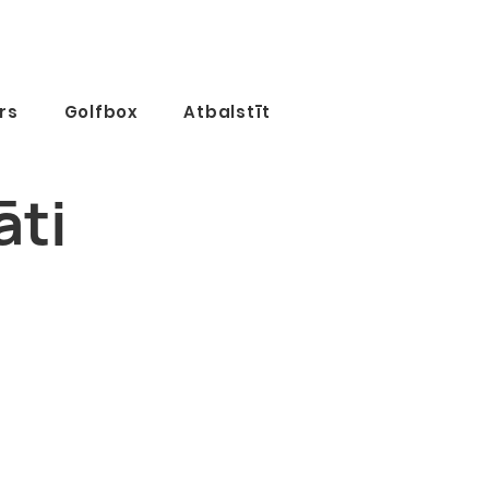
rs
Golfbox
Atbalstīt
āti